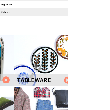
bigobello
Schuco