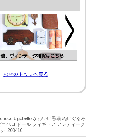
huco bigobello かわいい黒猫 ぬいぐるみ
ビゴベロ ドール フィギュア アンティーク
_260410