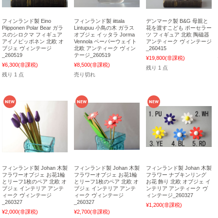
フィンランド製 Eino
フィンランド製 iittala
デンマーク製 B&G 母親と
Piipponen Polar Bear ガラ
Lintupuu 小鳥の木 ガラス
花を渡すこども ポーセラー
スのシロクマ フィギュア
オブジェ イッタラ Jorma
ツ フィギュア 北欧 陶磁器
アイノピッポネン 北欧 オ
Vennola ペーパーウェイト
アンティーク ヴィンテージ
ブジェ ヴィンテージ
北欧 アンティーク ヴィン
_260415
_260519
テージ_260519
¥19,800
(非課税)
¥6,300
(非課税)
¥8,500
(非課税)
残り 1 点
残り 1 点
売り切れ
フィンランド製 Johan 木製
フィンランド製 Johan 木製
フィンランド製 Johan 木製
フラワーオブジェ お花1輪
フラワーオブジェ お花1輪
フラワー ナプキンリング
とリーフ1枚のペア 北欧 オ
とリーフ1枚のペア 北欧 オ
お花 飾り 北欧 オブジェ イ
ブジェ インテリア アンテ
ブジェ インテリア アンテ
ンテリア アンティーク ヴ
ィーク ヴィンテージ
ィーク ヴィンテージ
ィンテージ_260327
_260327
_260327
¥1,200
(非課税)
¥2,000
(非課税)
¥2,700
(非課税)