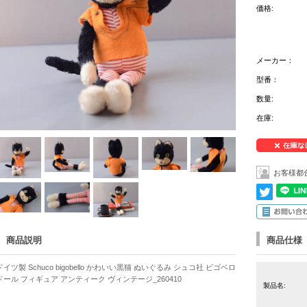
価格:
メーカー：
型番：
数量:
在庫:
お客様都
商品説明
商品仕様
ドイツ製 Schuco bigobello かわいい黒猫 ぬいぐるみ シュコ社 ビゴベロ
ドール フィギュア アンティーク ヴィンテージ_260410
製品名: