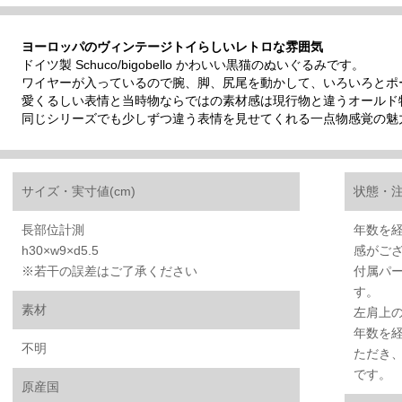
ヨーロッパのヴィンテージトイらしいレトロな雰囲気
ドイツ製 Schuco/bigobello かわいい黒猫のぬいぐるみです。
ワイヤーが入っているので腕、脚、尻尾を動かして、いろいろとポ
愛くるしい表情と当時物ならではの素材感は現行物と違うオールド
同じシリーズでも少しずつ違う表情を見せてくれる一点物感覚の魅
サイズ・実寸値(cm)
状態・
長部位計測
年数を
h30×w9×d5.5
感がご
※若干の誤差はご了承ください
付属パ
す。
素材
左肩上
年数を
不明
ただき
です。
原産国