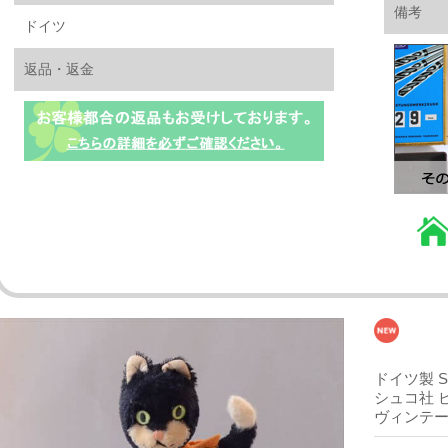
備考
ドイツ
返品・返金
ドイツ製 Sc
シュコ社 
ヴィンテージ