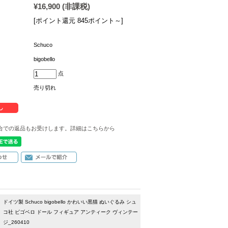
¥16,900
(非課税)
[ポイント還元 845ポイント～]
Schuco
bigobello
点
売り切れ
合での返品もお受けします。詳細はこちらから
ドイツ製 Schuco bigobello かわいい黒猫 ぬいぐるみ シュ
コ社 ビゴベロ ドール フィギュア アンティーク ヴィンテー
ジ_260410