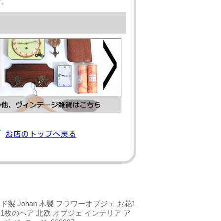
す。
製 Johan 木製 フラワーオブジェ お花1
1枚のペア 北欧 オブジェ インテリア ア