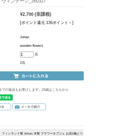
ヴィンテージ_260327
¥2,700
(非課税)
[ポイント還元 135ポイント～]
Johan
wooden flowers
点
2点
合での返品もお受けします。詳細はこちらから
フィンランド製 Johan 木製 フラワーオブジェ お花1輪とリ