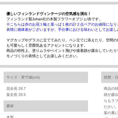
優しいフィンランドヴィンテージの空気感を演出！
フィンランド製Johan社の木製フラワーオブジェ/赤です。
※こちらは赤のお花１輪と葉っぱ１枚の計２点ペアのお値段になり
表情に個体差がございますが、手仕事における味わいとしてお楽し
マグカップやグラスに立ててみたり、ペン立てに添えたり、空間の
も可愛らしく雰囲気あるアクセントになります。
商品の特性上、塗りムラやペイント飛びや接着跡が露出していたり
モノづくりの表情としてお楽しみください。
サイズ・実寸値(cm)
状態・
花全長 28.7
商品の
葉全長 28.5
跡が露
らもラ
素材
ださい
葉の裏
木製