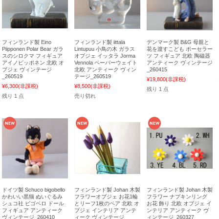
フィンランド製 Eino
フィンランド製 iittala
デンマーク製 B&G 母親と
Piipponen Polar Bear ガラ
Lintupuu 小鳥の木 ガラス
花を渡すこども ポーセラー
スのシロクマ フィギュア
オブジェ イッタラ Jorma
ツ フィギュア 北欧 陶磁器
アイノピッポネン 北欧 オ
Vennola ペーパーウェイト
アンティーク ヴィンテージ
ブジェ ヴィンテージ
北欧 アンティーク ヴィン
_260415
_260519
テージ_260519
¥19,800
(非課税)
¥6,300
(非課税)
¥8,500
(非課税)
残り 1 点
残り 1 点
売り切れ
ドイツ製 Schuco bigobello
フィンランド製 Johan 木製
フィンランド製 Johan 木製
かわいい黒猫 ぬいぐるみ
フラワーオブジェ お花1輪
フラワー ナプキンリング
シュコ社 ビゴベロ ドール
とリーフ1枚のペア 北欧 オ
お花 飾り 北欧 オブジェ イ
フィギュア アンティーク
ブジェ インテリア アンテ
ンテリア アンティーク ヴ
ヴィンテージ_260410
ィーク ヴィンテージ
ィンテージ_260327