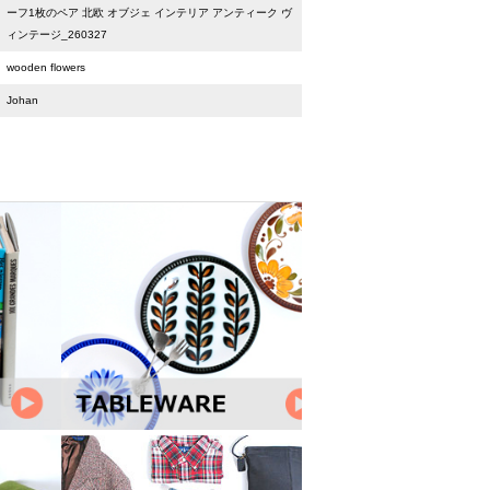
ーフ1枚のペア 北欧 オブジェ インテリア アンティーク ヴ
ィンテージ_260327
wooden flowers
Johan