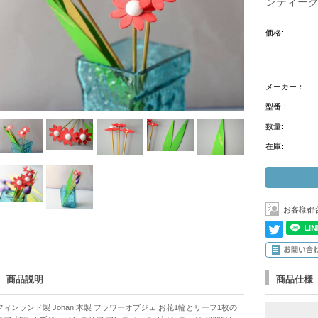
ンティーク 
価格:
メーカー：
型番：
数量:
在庫:
お客様都
商品説明
商品仕様
フィンランド製 Johan 木製 フラワーオブジェ お花1輪とリーフ1枚の