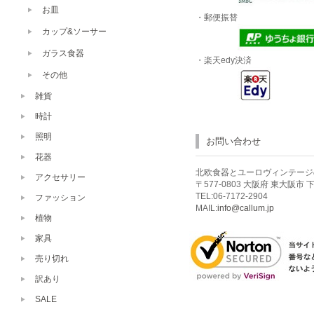
お皿
・郵便振替
カップ&ソーサー
ガラス食器
・楽天edy決済
その他
雑貨
時計
照明
お問い合わせ
花器
北欧食器とユーロヴィンテージのお店
アクセサリー
〒577-0803 大阪府 東大阪市 下小
TEL:06-7172-2904
ファッション
MAIL:
info@callum.jp
植物
家具
売り切れ
訳あり
SALE