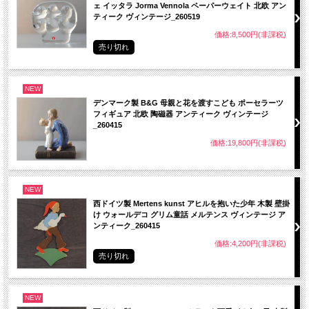
ェ イッタラ Jorma Vennola ペーパーウェイト 北欧 アン
ティーク ヴィンテージ_260519
価格:8,500円(非課税)
売り切れ
NEW
デンマーク製 B&G 母親と花を渡すこども ポーセラーツ
フィギュア 北欧 陶磁器 アンティーク ヴィンテージ
_260415
価格:19,800円(非課税)
NEW
西ドイツ製 Mertens kunst アヒルを抱いた少年 木製 壁掛
け ウォールデコ グリム童話 メルテンス ヴィンテージ ア
ンティーク_260415
価格:4,200円(非課税)
売り切れ
NEW