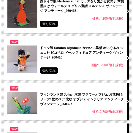
西ドイツ製 Mertens kunst カラスを可愛がる女の子 木製
壁掛け ウォールデコ グリム童話 メルテンス ヴィンテー
ジ アンティーク_260415
価格:4,200円(非課税)
売り切れ
NEW
ドイツ製 Schuco bigobello かわいい黒猫 ぬいぐるみ シ
ュコ社 ビゴベロ ドール フィギュア アンティーク ヴィン
テージ_260410
価格:16,900円(非課税)
売り切れ
NEW
フィンランド製 Johan 木製 フラワーオブジェ お花1輪と
リーフ1枚のペア 北欧 オブジェ インテリア アンティーク
ヴィンテージ_260327
価格:2,700円(非課税)
NEW