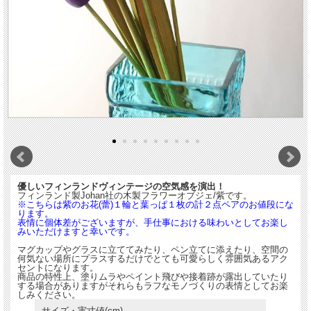
優しいフィンランドヴィンテージの空気感を演出！
フィンランド製Johan社の木製フラワーオブジェ/紫です。
※こちらは紫のお花(蕾)１輪と葉っぱ１枚の計２点ペアのお値段にな
ります。
表情に個体差がございますが、手仕事における味わいとしてお楽し
みいただけますと幸いです。
マグカップやグラスに立ててみたり、ペン立てに添えたり、空間の
何気ない場所にプラスするだけでとても可愛らしく雰囲気あるアク
セントになります。
商品の特性上、塗りムラやペイント飛びや接着跡が露出していたり
する場合がありますがそれらもラフなモノづくりの表情としてお楽
しみください。
サイズ・実寸値(cm)