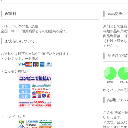
配送料
返品交換に
・ゆうパックor佐川急便
原則として返品
全国一律800円(沖縄県とその他離島を除く)
等類似品を用意
商品到着後、3
お支払いについて
それ以上経過し
ください。
お支払いは以下の方法がご選択いただけます。
配送時間指
・クレジットカード決済
・ニッセン後払い
ゆうパックor
納期につい
ご入金(決済手
・コンビニ決済
いたします。
※大雪、台風な
性がございます