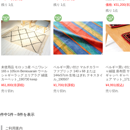
残り 1点
残り 1点
価格:
¥31,200
(非
残り 1点
未使用品 モロッコ産 ベニワレン
ベルギー買い付け マルチカラー
ベルギー買い付け
165 x 105cm Beniouarain ウール
ファブリック 140ｘ68 または
ャ絨毯 座布団 サイズ
シャギーラッグ エリアラグ 絨毯
144x57cm 生地 はぎれ テキスタイ
ギャッベ ギャベ 
カーペット_190730 keep
ル_190507
ェア マット_1711
¥61,800
(非課税)
¥1,700
(非課税)
¥4,991
(税込)
売り切れ
売り切れ
売り切れ
8件中1件～8件を表示
ご利用案内