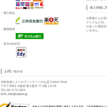
個人情報に
・銀行振込
お客様からお預
ドレスなど)を
があった場合以
・郵便振替
いません。
・楽天edy決済
お問い合わせ
北欧食器とユーロヴィンテージのお店 Callum Shop
〒577-0803 大阪府 東大阪市 下小阪 1-6-26
TEL:06-7172-2904
MAIL:
info@callum.jp