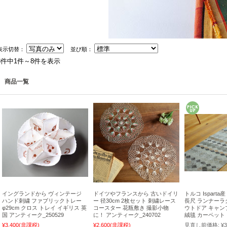
表示切替：
並び順：
8件中1件～8件を表示
商品一覧
イングランドから ヴィンテージ
ドイツやフランスから 古いドイリ
トルコ Ispart
ハンド刺繍 ファブリックトレー
ー 径30cm 2枚セット 刺繍レース
長尺 ランナーラグ 
φ29cm クロス トレイ イギリス 英
コースター 花瓶敷き 撮影小物
ウトドア キャン
国 アンティーク_250529
に！ アンティーク_240702
絨毯 カーペット ウ
¥3,400
(非課税)
¥2,600
(非課税)
見直し前価格:
¥3