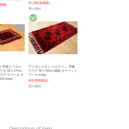
¥7,290
(非課税)
課税)
売り切れ
 手織り ペルシ
アフガニスタン トルクメン 手織
 32 x 27cm
りラグ 90ｘ50cm 絨毯 カーペット
ラグ スツール チ
ウール keep
20 keep
¥20,900
(税込)
売り切れ