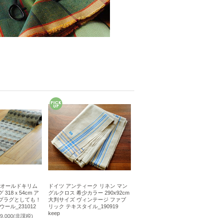
a産 オールドキリム
ドイツ アンティーク リネン マン
318ｘ54cm ア
グルクロス 希少カラー 290x92cm
プラグとしても！
大判サイズ ヴィンテージ ファブ
ール_231012
リック テキスタイル_190919
keep
9,000
(非課税)