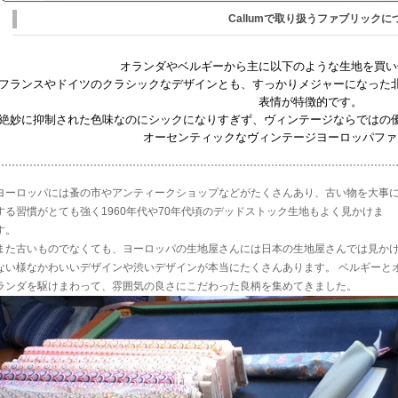
Callumで取り扱うファブリックに
オランダやベルギーから主に以下のような生地を買い
フランスやドイツのクラシックなデザインとも、すっかりメジャーになった
表情が特徴的です。
絶妙に抑制された色味なのにシックになりすぎず、ヴィンテージならではの
オーセンティックなヴィンテージヨーロッパファ
ヨーロッパには蚤の市やアンティークショップなどがたくさんあり、古い物を大事
する習慣がとても強く1960年代や70年代頃のデッドストック生地もよく見かけま
す。
また古いものでなくても、ヨーロッパの生地屋さんには日本の生地屋さんでは見か
ない様なかわいいデザインや渋いデザインが本当にたくさんあります。 ベルギーと
ランダを駆けまわって、雰囲気の良さにこだわった良柄を集めてきました。