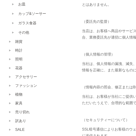
お皿
とはありません。
カップ&ソーサー
（委託先の監督）
ガラス食器
当店は、お客様へ商品やサービ
その他
合、業務委託先が適切に個人情
雑貨
時計
（個人情報の管理）
照明
当社は、個人情報の漏洩、滅失
花器
情報を正確に、また最新なもの
アクセサリー
ファッション
（情報内容の照会、修正または
植物
当社は、お客様が当社にご提供
ただいたうえで、合理的な範囲
家具
売り切れ
（セキュリティーについて）
訳あり
SSL暗号通信によりお客様のウ
SALE
に送信されます。