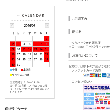
ご利用案内
2026/08
配送料
日
月
火
水
木
金
土
1
・ゆうパックor佐川急便
2
3
4
5
6
7
8
全国一律800円(沖縄県とその
9
10
11
12
13
14
15
16
17
18
19
20
21
22
お支払いについて
23
24
25
26
27
28
29
30
31
お支払いは以下の方法がご選択
■
■
今日
定休日
・クレジットカード決済
■
午前中のみ営業
・ニッセン後払い
営業時間は10:00～17:00
定休日(土日祝)にいただいたご注
文、お問い合わせは翌営業日に対応
いたします。
価格帯でサーチ