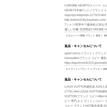
CHROME HEARTSスーパー コピー 
HEARTS半袖Tシャツブランド 
vogcopy.net/goods-12
http://celine319q.toy
Tシャツ!世界中で爆発的人気!お手頃!オシャ
優しい印象 完売間近CHROME H
クロムハーツ偽物 ブランド 激安
20
返品・キャンセルについて
agvol.comルイヴィトンブランド レプリカ
louisvuittonブランド コピー 優良店V
https://agvolcom42315.gunm
ルイヴィトンブランド レプリカ
20
返品・キャンセルについて
LOUIS VUITTON個性派 2026
17791.html LOUIS VUI
VUITTONブランド コピーhttps:
ピー 専門,ルイ ヴィトンコピー ブラン
コピー ブランドHOT新作登場 2026新