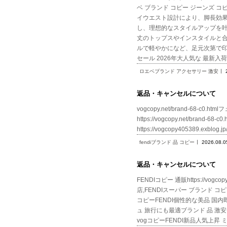
ベ ブランド コピー ジーンズ コピー ブル
イウエスト設計により、脚長効
し、理想的なスタイルアップを
丈のトップスやインスタイルと
ルで軽やかになど、足元次第で印象が自由自
セール 2026年大人気な 最新入荷
ロエベブランド アクセサリー 激安
返品・キャンセルについて
vogcopy.net/brand-68-c0.h
https://vogcopy.net/brand-
https://vogcopy405389.exbl
fendiブランド 品 コピー
2026.08.0
返品・キャンセルについて
FENDIコピー 通販https://vog
店,FENDIスーパー ブランド コピー
コピーFENDI個性的な美品 国内即発送
ュ 旅行にも最適ブランド 品 激安 通販フ
vogコピーFENDI新品人気上