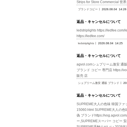
Strips for Store Commerci
ブランドコピー
2026.08.04
14:26
返品・キャンセルについて
ledstriplights https://ledf
https://ledfee.com/
ledstriplights
2026.08.04
14:25
返品・キャンセルについて
agvol.comシュプリーム激安 通販 ブラン
ブランド コピー 専門店 https://vog.
販売 店
シュプリーム激安 通販 ブランド
20
返品・キャンセルについて
SUPREME大人の色味 韓国ファッショ
15060.html SUPREME大
偽 ブランドhttps://vog.agv
ー,SUPREMEスーパー コピー 安心,
SUPREME手触りがいい 2026年最新