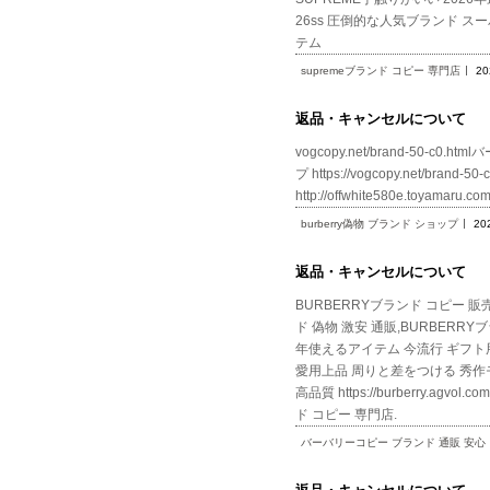
26ss 圧倒的な人気ブランド 
テム
supremeブランド コピー 専門店
20
返品・キャンセルについて
vogcopy.net/brand-50-c0.
プ https://vogcopy.net/bra
http://offwhite580e.toyam
burberry偽物 ブランド ショップ
20
返品・キャンセルについて
BURBERRYブランド コピー 販売ht
ド 偽物 激安 通販,BURBERRYブラ
年使えるアイテム 今流行 ギフト用最適ブ
愛用上品 周りと差をつける 秀作モ
高品質 https://burberry.a
ド コピー 専門店.
バーバリーコピー ブランド 通販 安心