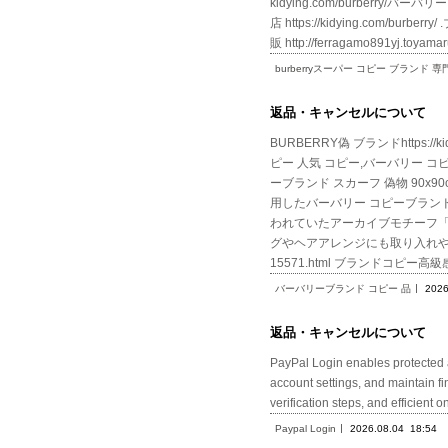
kidying.com/burberry/バーバ
店 https://kidying.com/burb
販 http://ferragamo891yj.to
burberryスーパー コピー ブランド 専
返品・キャンセルについて
BURBERRY偽 ブランドhttps:/
ピー 人気 コピー,バーバリー コピー コ
ーブランド スカーフ 偽物 90x90cm ベ
用したバーバリー コピーブラン
われていたアーカイブモチーフ
グやヘアアレンジにも取り入れやすく、ス
15571.html ブランドコピー
バーバリーブランド コピー 品
2026
返品・キャンセルについて
PayPal Login enables protected a
account settings, and maintain fi
verification steps, and effici
Paypal Login
2026.08.04
18:54