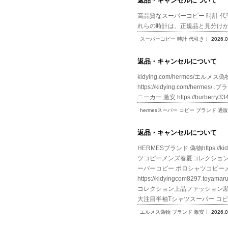
返品・キャンセルについて
高品質なスーパーコピー 時計 
れらの時計は、正規品と見分け
スーパーコピー 時計 代引き
2026.0
返品・キャンセルについて
kidying.com/hermes/エルメス
https://kidying.com/herme
ニーカー 激安 https://burberry3
hermesスーパー コピー ブランド 通販
返品・キャンセルについて
HERMESブランド 偽物https://
ツコピーメンズ春夏コレクション上品ファッ
ーパーコピー ポロシャツコピーメン
https://kidyingcom8297
コレクション上品ファッション黒色 http
大注目半袖Tシャツスーパー コピ
エルメス偽物 ブランド 激安
2026.0