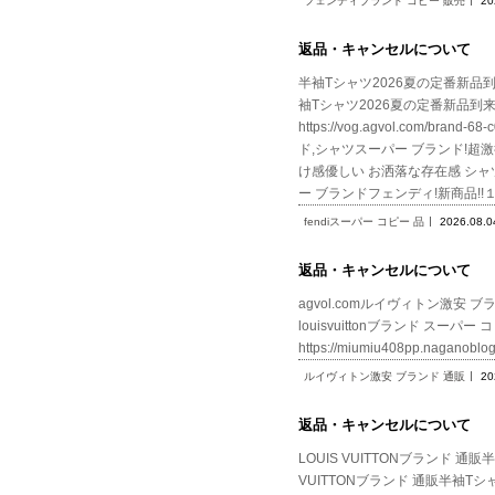
フェンディブランド コピー 販売
20
返品・キャンセルについて
半袖Tシャツ2026夏の定番新品到来! 値下
袖Tシャツ2026夏の定番新品到来!
https://vog.agvol.com/
ド,シャツスーパー ブランド!超激得低価
け感優しい お洒落な存在感 シャツFEN
ー ブランドフェンディ!新商品!!
fendiスーパー コピー 品
2026.08.0
返品・キャンセルについて
agvol.comルイヴィトン激安 ブランド 通
louisvuittonブランド スーパー コピー
https://miumiu408pp.nagan
ルイヴィトン激安 ブランド 通販
20
返品・キャンセルについて
LOUIS VUITTONブランド 通販半袖
VUITTONブランド 通販半袖Tシ