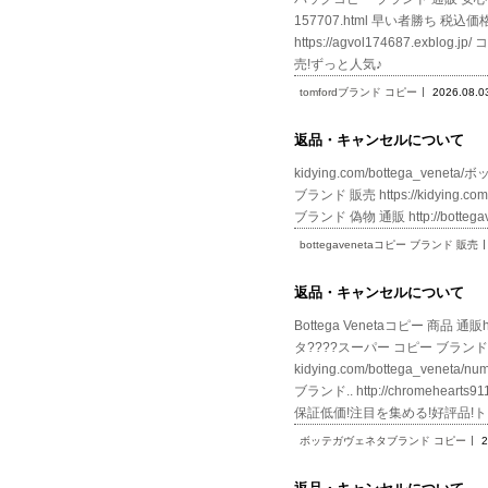
157707.html 早い者勝ち 
https://agvol174687.
売!ずっと人気♪
tomfordブランド コピー
2026.08.0
返品・キャンセルについて
kidying.com/bottega_venet
ブランド 販売 https://kidying.co
ブランド 偽物 通販 http://bottega
bottegavenetaコピー ブランド 販売
返品・キャンセルについて
Bottega Venetaコピー 商品 通
タ????スーパー コピー ブラン
kidying.com/bottega_v
ブランド.. http://chromehe
保証低価!注目を集める!好評品!トレンド
ボッテガヴェネタブランド コピー
2