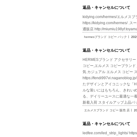
返品・キャンセルについて
kidying.com/hermes/エルメス
https://kidying.com/herme
通販店 http://miumiu198yf.
hermesブランド コピー バック
202
返品・キャンセルについて
HERMESブランド アクセサリー 激安
コピー,エルメス コピーブランド 人気 
気 カジュアル エルメス コピー ス
https://fendi997vi.na
たデザインとアイコニックな「
ルな装いにはもちろん、きれい
る、デイリーユースに最適な一着です。 h
新着入荷 スタイルアップ上品バッ
エルメスブランド コピー 販売 店
2
返品・キャンセルについて
ledfee.com/led_strip_lights/ ht