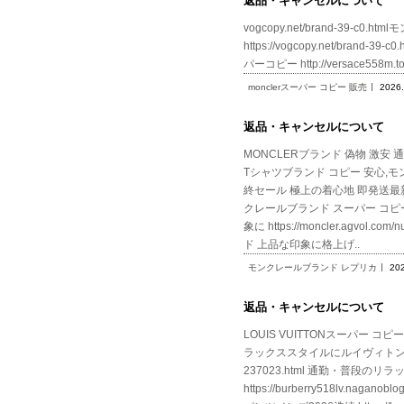
返品・キャンセルについて
vogcopy.net/brand-39-c0.
https://vogcopy.net/brand-
パーコピー http://versace558m
monclerスーパー コピー 販売
2026.
返品・キャンセルについて
MONCLERブランド 偽物 激安 通販h
Tシャツブランド コピー 安心,モンクレ
終セール 極上の着心地 即発送最新作202
クレールブランド スーパー コピー
象に https://moncler.ag
ド 上品な印象に格上げ..
モンクレールブランド レプリカ
20
返品・キャンセルについて
LOUIS VUITTONスーパー コピー 
ラックススタイルにルイヴィトン スーパー
237023.html 通勤・普段の
https://burberry518lv