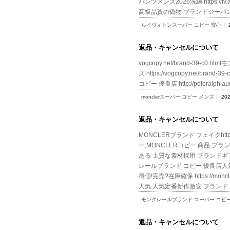
パンツメンズ2026洗練 https:/
高級品質の偽物 ブランドジーパ
ルイヴィトンスーパー コピー 安心
返品・キャンセルについて
vogcopy.net/brand-39-c0
ズ https://vogcopy.net/bran
コピー 優良店 http://poloralph
monclerスーパー コピー メンズ
202
返品・キャンセルについて
MONCLERブランド フェイクhttps
ー,MONCLERコピー 商品 ブランド
ある 上質な素材採用 ブランドギフト包装
レールブランド コピー 優良店人
得価!完売?在庫確保 https://mo
人気 人気定番新作激安 ブランド
モンクレールブランド スーパー コピ
返品・キャンセルについて