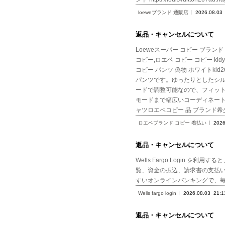
loeweブランド 通販店
2026.08.03
返品・キャンセルについて
Loeweスーパー コピー ブランド 通販
コピー,ロエベ コピー コピー kidy
コピー パンツ 偽物 ホワイトkid26OH
パンツです。ゆったりとしたシ
ードで調整可能なので、フィッ
モードまで幅広いコーディネートにマッチす
ャツロエベコピー 品 ブランド希
ロエベブランド コピー 着払い
2026
返品・キャンセルについて
Wells Fargo Login
覧、資金の振込、請求書の支払
すいオンラインバンキングで、
Wells fargo login
2026.08.03
21:1
返品・キャンセルについて