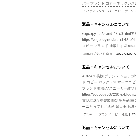
パー ブランド コピーネックレスL
ルイヴィトンスーパー コピー ブラン
返品・キャンセルについて
vogcopy.net/brand-48-c0.
https://vogcopy.net/brand
コピー ブランド 通販 http://canad
armaniブランド 偽物
2026.08.05
返品・キャンセルについて
ARMANI偽物 ブランド ショップhtt
ド コピー バック,アルマーニコピー ブ
ブランド 販売??スニーカー雑誌
https://vogcopy53723
質!人気6万本突破!限定生産品!毎シーズン
ーニとってもお洒落 超目玉 歓迎
アルマーニブランド コピー 通販
20
返品・キャンセルについて