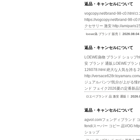
返品・キャンセルについて
vogcopy.net/brand-98-c0.h
https://vogcopy.net/brand
クセサリー 激安 http://amiparis
loewe偽 ブランド 販売
2026.08.04
返品・キャンセルについて
LOEWE偽物 ブランド ショップhttp
安 ブランド 通販,LOEWEブランド
126078.html 絶大な人気を
http://versace628r.to
ジュアルパンツ!気分が上がる憧れブランド!
ンド フェイク2026夏の定番新品
ロエベブランド 品 激安 通販
2026.
返品・キャンセルについて
agvol.comフェンディブランド コピー 販
fendiスーパー コピー 品VOG https:/
ショップ