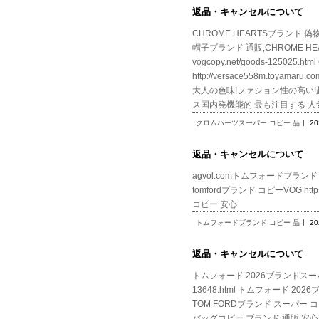
返品・キャンセルについて
CHROME HEARTSブランド 偽物 通
帽子ブランド 通販,CHROME 
vogcopy.net/goods-12
http://versace558m.to
大人の色味!ファション性の高い!超カッコイイ
ス国内発機能的 最も注目する 人気商
クロムハーツスーパー コピー 品
20
返品・キャンセルについて
agvol.comトムフォードブランド コピー 
tomfordブランド コピーVOG https:/
コピー 安心
トムフォードブランド コピー 品
20
返品・キャンセルについて
トムフォード 2026ブランドスーパーコ
13648.html トムフォード 
TOM FORDブランド スーパー コピー
バッグコピー ブランド 通販 安心,ト