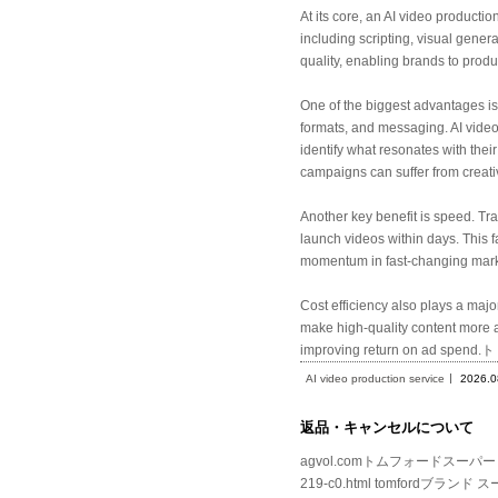
At its core, an AI video productio
including scripting, visual gener
quality, enabling brands to produ
One of the biggest advantages is s
formats, and messaging. AI video 
identify what resonates with the
campaigns can suffer from creati
Another key benefit is speed. Tr
launch videos within days. This f
momentum in fast-changing mark
Cost efficiency also plays a maj
make high-quality content more a
improving return on ad spend.ト
AI video production service
2026.0
返品・キャンセルについて
agvol.comトムフォードスーパー コピ
219-c0.html tomfordブランド ス