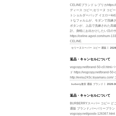
CELINEブランド レプリカhttps:
ディース コピー,セリーヌ コピー コピー
トショルダーバッグ イエローkid26iSbOj
トなフォルムが、モダンで洗練
ボタンが、上品で洗練された高
計。身軽にお出かけしたい日の
https://celine.agvol
CELINE.
セリーヌスーパー コピー 通販
2026
返品・キャンセルについて
vogcopy.net/brand-50-c0.
ド https://vogcopy.net/bran
http://evisu243c.toyamaru.
burberry激安 通販 ブランド
2026.0
返品・キャンセルについて
BURBERRYスーパー コピー どこで 
通販 ブランド,バーバリーブランド
vogcopy.net/goods-1