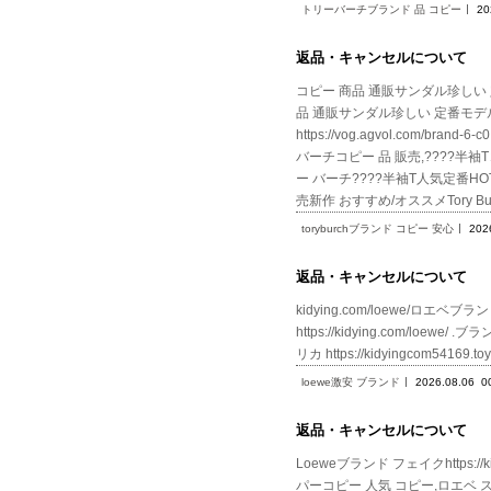
トリーバーチブランド 品 コピー
20
返品・キャンセルについて
コピー 商品 通販サンダル珍しい 定番モデル
品 通販サンダル珍しい 定番モデル 春
https://vog.agvol.com
バーチコピー 品 販売,????半袖Tコ
ー バーチ????半袖T人気定番HOT 完
売新作 おすすめ/オススメTory B
toryburchブランド コピー 安心
202
返品・キャンセルについて
kidying.com/loewe/ロエベブラ
https://kidying.com/loewe
リカ https://kidyingcom5416
loewe激安 ブランド
2026.08.06
0
返品・キャンセルについて
Loeweブランド フェイクhttps:
パーコピー 人気 コピー,ロエベ スーパ