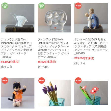
フィンランド製 Eino
フィンランド製 iittala
デンマーク製 B&G 母親と
Piipponen Polar Bear ガラ
Lintupuu 小鳥の木 ガラス
花を渡すこども ポーセラー
スのシロクマ フィギュア
オブジェ イッタラ Jorma
ツ フィギュア 北欧 陶磁器
アイノピッポネン 北欧 オ
Vennola ペーパーウェイト
アンティーク ヴィンテージ
ブジェ ヴィンテージ
北欧 アンティーク ヴィン
_260415
_260519
テージ_260519
¥19,800
(非課税)
¥6,300
(非課税)
¥8,500
(非課税)
残り 1 点
残り 1 点
売り切れ