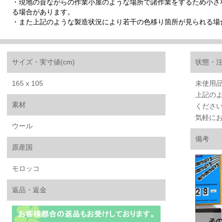
・現地の昔ながらの作業小屋のような場所で諸作業をするため小さ
る場合があります。
・また上記のような製造状況により若干の色移り箇所が見られる場
サイズ・実寸値(cm)
状態・
165 x 105
未使用
上記の
素材
くださ
気軽に
ウール
備考
原産国
モロッコ
返品・返金