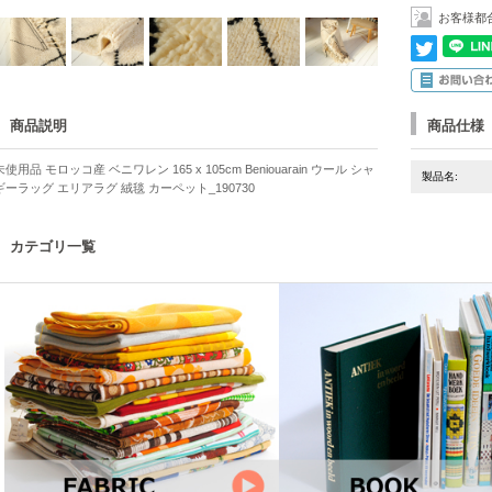
お客様都
商品説明
商品仕様
未使用品 モロッコ産 ベニワレン 165 x 105cm Beniouarain ウール シャ
製品名:
ギーラッグ エリアラグ 絨毯 カーペット_190730
カテゴリ一覧