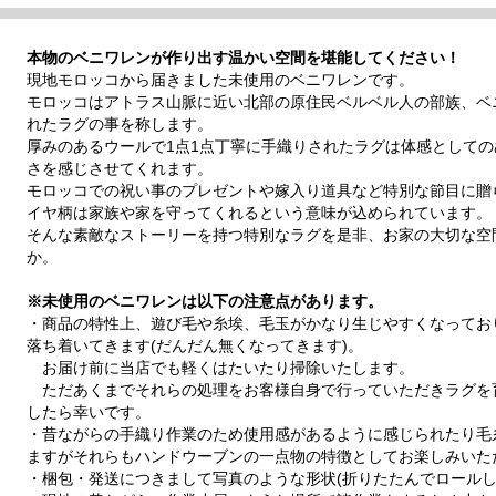
本物のベニワレンが作り出す温かい空間を堪能してください！
現地モロッコから届きました未使用のベニワレンです。
モロッコはアトラス山脈に近い北部の原住民ベルベル人の部族、ベ
れたラグの事を称します。
厚みのあるウールで1点1点丁寧に手織りされたラグは体感として
さを感じさせてくれます。
モロッコでの祝い事のプレゼントや嫁入り道具など特別な節目に贈
イヤ柄は家族や家を守ってくれるという意味が込められています。
そんな素敵なストーリーを持つ特別なラグを是非、お家の大切な空
か。
※未使用のベニワレンは以下の注意点があります。
・商品の特性上、遊び毛や糸埃、毛玉がかなり生じやすくなってお
落ち着いてきます(だんだん無くなってきます)。
お届け前に当店でも軽くはたいたり掃除いたします。
ただあくまでそれらの処理をお客様自身で行っていただきラグを
したら幸いです。
・昔ながらの手織り作業のため使用感があるように感じられたり毛
ますがそれらもハンドウーブンの一点物の特徴としてお楽しみいた
・梱包・発送につきまして写真のような形状(折りたたんでロールし