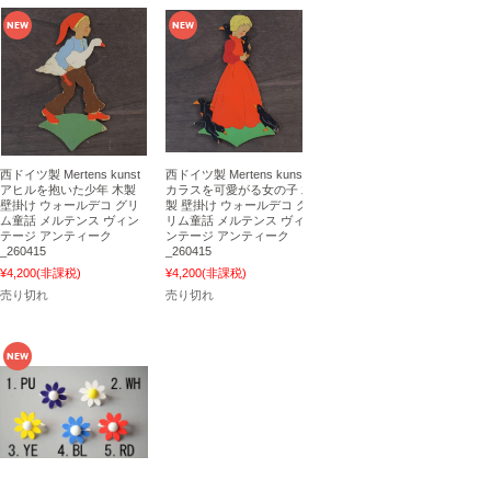
西ドイツ製 Mertens kunst
西ドイツ製 Mertens kunst
アヒルを抱いた少年 木製
カラスを可愛がる女の子 木
壁掛け ウォールデコ グリ
製 壁掛け ウォールデコ グ
ム童話 メルテンス ヴィン
リム童話 メルテンス ヴィ
テージ アンティーク
ンテージ アンティーク
_260415
_260415
¥4,200
(非課税)
¥4,200
(非課税)
売り切れ
売り切れ