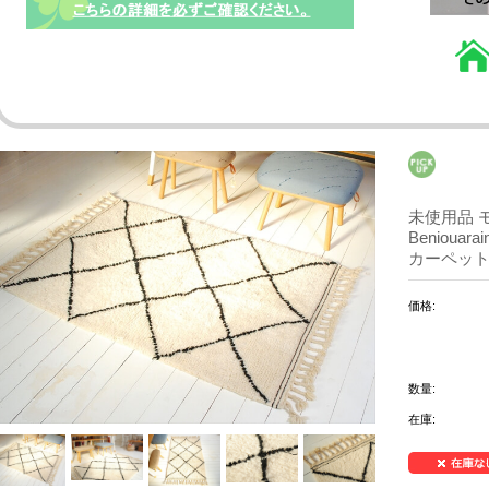
未使用品 モ
Beniou
カーペット_1
価格:
数量:
在庫: