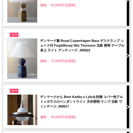
価格： 63,800円(非課税)
NEW
デンマーク製 Royal Copenhagen Baca デスクランプ シ
ェード付 Fog&Morup Nils Thorsson 北欧 照明 テーブル
卓上 ライト アンティーク_260622
価格： 72,800円(非課税)
NEW
デンマークから Bent Karlby x Lyfaを彷彿 コパー色アル
ミｘガラスのペンダントライト 天井照明 ランプ 北欧 ヴ
ィンテージ_260617
価格： 39,000円(非課税)