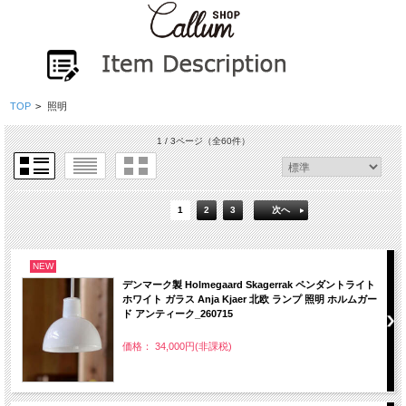
TOP
>
照明
1 / 3ページ
（全60件）
1
2
3
次へ
NEW
デンマーク製 Holmegaard Skagerrak ペンダントライト
ホワイト ガラス Anja Kjaer 北欧 ランプ 照明 ホルムガー
ド アンティーク_260715
価格： 34,000円(非課税)