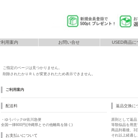
ご利用案内
お問い合せ
USED商品に
返品につ
払いについて
配送について
ご指定のページは見つかりません。
削除されたかＵＲＬが変更されたため表示できません。
ご利用案内
配送料
返品交換に
・ゆうパックor佐川急便
原則として返品
全国一律800円(沖縄県とその他離島を除く)
等類似品を用意
商品到着後、3
お支払いについて
それ以上経過し