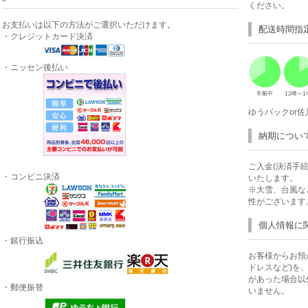
ください。
お支払いは以下の方法がご選択いただけます。
配送時間指
・クレジットカード決済
・ニッセン後払い
ゆうパックor
納期につい
ご入金(決済手
・コンビニ決済
いたします。
※大雪、台風な
性がございます
個人情報に
・銀行振込
お客様からお預
ドレスなど)を
があった場合以
・郵便振替
いません。