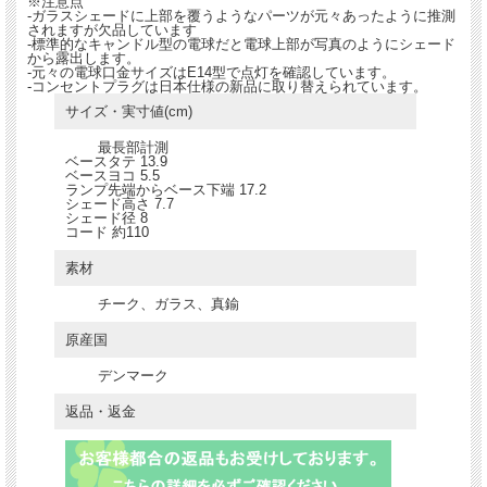
※注意点
-ガラスシェードに上部を覆うようなパーツが元々あったように推測
されますが欠品しています
-標準的なキャンドル型の電球だと電球上部が写真のようにシェード
から露出します。
-元々の電球口金サイズはE14型で点灯を確認しています。
-コンセントプラグは日本仕様の新品に取り替えられています。
サイズ・実寸値(cm)
最長部計測
ベースタテ 13.9
ベースヨコ 5.5
ランプ先端からベース下端 17.2
シェード高さ 7.7
シェード径 8
コード 約110
素材
チーク、ガラス、真鍮
原産国
デンマーク
返品・返金