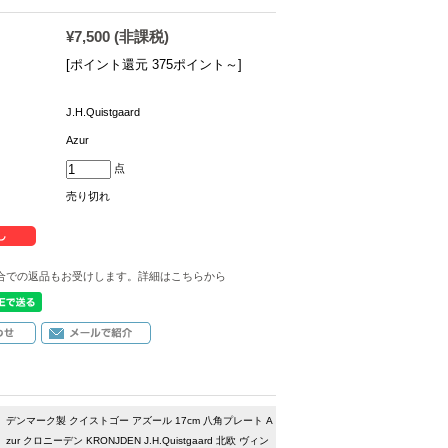
¥7,500
(非課税)
[ポイント還元 375ポイント～]
J.H.Quistgaard
Azur
点
売り切れ
合での返品もお受けします。詳細はこちらから
デンマーク製 クイストゴー アズール 17cm 八角プレート A
zur クロニーデン KRONJDEN J.H.Quistgaard 北欧 ヴィン