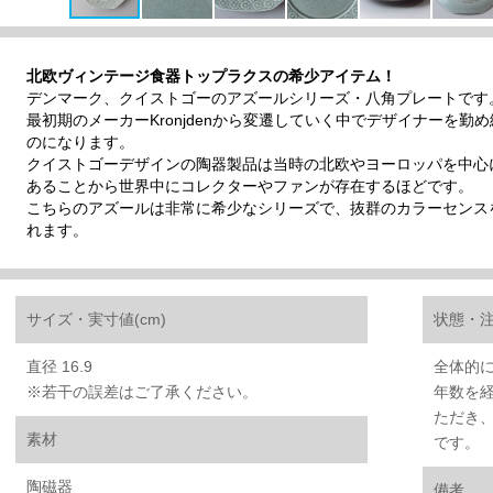
北欧ヴィンテージ食器トップラクスの希少アイテム！
デンマーク、クイストゴーのアズールシリーズ・八角プレートです
最初期のメーカーKronjdenから変遷していく中でデザイナーを勤め続けたJ
のになります。
クイストゴーデザインの陶器製品は当時の北欧やヨーロッパを中心
あることから世界中にコレクターやファンが存在するほどです。
こちらのアズールは非常に希少なシリーズで、抜群のカラーセンス
れます。
サイズ・実寸値(cm)
状態・
直径 16.9
全体的
※若干の誤差はご了承ください。
年数を
ただき
素材
です。
陶磁器
備考