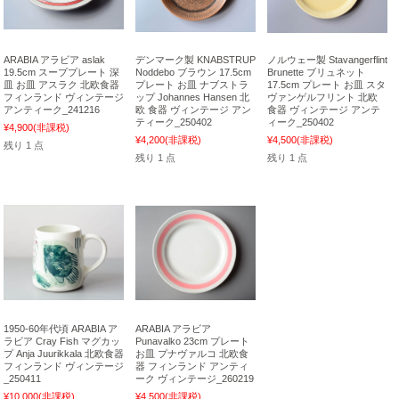
ARABIA アラビア aslak
デンマーク製 KNABSTRUP
ノルウェー製 Stavangerflint
19.5cm スーププレート 深
Noddebo ブラウン 17.5cm
Brunette ブリュネット
皿 お皿 アスラク 北欧食器
プレート お皿 ナブストラ
17.5cm プレート お皿 スタ
フィンランド ヴィンテージ
ップ Johannes Hansen 北
ヴァンゲルフリント 北欧
アンティーク_241216
欧 食器 ヴィンテージ アン
食器 ヴィンテージ アンテ
ティーク_250402
ィーク_250402
¥4,900
(非課税)
¥4,200
(非課税)
¥4,500
(非課税)
残り 1 点
残り 1 点
残り 1 点
1950-60年代頃 ARABIA ア
ARABIA アラビア
ラビア Cray Fish マグカッ
Punavalko 23cm プレート
プ Anja Juurikkala 北欧食器
お皿 プナヴァルコ 北欧食
フィンランド ヴィンテージ
器 フィンランド アンティ
_250411
ーク ヴィンテージ_260219
¥10,000
(非課税)
¥4,500
(非課税)