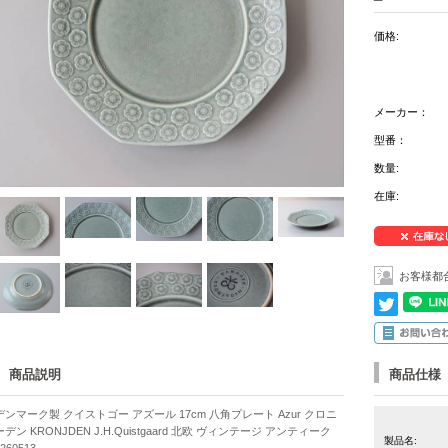
価格:
メーカー：
型番：
数量:
在庫:
お客様都
商品説明
商品仕様
デンマーク製 クイストゴー アズール 17cm 八角プレート Azur クロニ
ーデン KRONJDEN J.H.Quistgaard 北欧 ヴィンテージ アンティーク
製品名:
260513