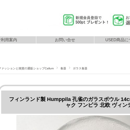
ご利用案内
お問い合せ
USED商品に
返品につ
払いについて
配送について
ファッションと雑貨の通販ショップCallum
食器
ガラス食器
フィンランド製 Humppila 孔雀のガラスボウル 14cm Ri
ャク フンピラ 北欧 ヴィン