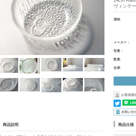
14cm Rii
ヴィンテージ
価格:
メーカー：
型番：
数量:
在庫:
お客様都
商品説明
商品仕様