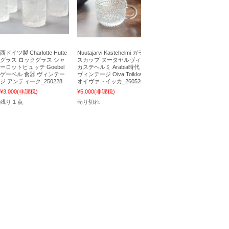
西ドイツ製 Charlotte Hutte
Nuutajarvi Kastehelmi ガラ
グラス ロックグラス シャ
スカップ ヌータヤルヴィ
ーロットヒュッテ Goebel
カステヘルミ Arabia時代
ゲーベル 食器 ヴィンテー
ヴィンテージ Oiva Toikka
ジ アンティーク_250228
オイヴァトイッカ_260520
¥3,000
(非課税)
¥5,000
(非課税)
残り 1 点
売り切れ