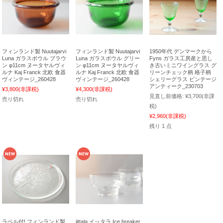
フィンランド製 Nuutajarvi
フィンランド製 Nuutajarvi
1950年代 デンマークから
Luna ガラスボウル ブラウ
Luna ガラスボウル グリー
Fyns ガラス工房産と思し
ン φ11cm ヌータヤルヴィ
ン φ11cm ヌータヤルヴィ
き古いミニワイングラス グ
ルナ Kaj Franck 北欧 食器
ルナ Kaj Franck 北欧 食器
リーンチェック柄 格子柄
ヴィンテージ_260428
ヴィンテージ_260428
シェリーグラス ビンテージ
アンティーク_230703
¥3,800
(非課税)
¥4,300
(非課税)
見直し前価格:
¥3,700
(非課
売り切れ
売り切れ
税)
¥2,960
(非課税)
残り 1 点
ラベル付! フィンランド製
iittala イッタラ Ice breaker