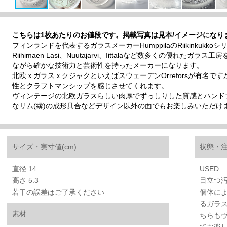
こちらは1枚あたりのお値段です。掲載写真は見本/イメージになり
フィンランドを代表するガラスメーカーHumppilaのRiikinkukk
Riihimaen Lasi、Nuutajarvi、Iittalaなど数多くの優れ
ながら確かな技術力と芸術性を持ったメーカーになります。
北欧ｘガラスｘクジャクといえばスウェーデンOrreforsが有名
性とクラフトマンシップを感じさせてくれます。
ヴィンテージの北欧ガラスらしい肉厚でずっしりした質感とハンド
なリム(縁)の成形具合などデザイン以外の面でもお楽しみいただけ
サイズ・実寸値(cm)
状態・
直径 14
USED
高さ 5.3
目立つ
若干の誤差はご了承ください
個体によ
るガラ
素材
ちらも