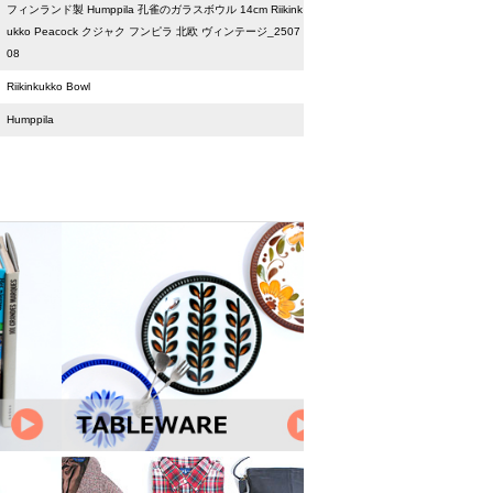
フィンランド製 Humppila 孔雀のガラスボウル 14cm Riikink
ukko Peacock クジャク フンピラ 北欧 ヴィンテージ_2507
08
Riikinkukko Bowl
Humppila