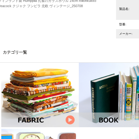
フィンランド製 Humppila 孔雀のガラスボウル 14cm Riikinkukko
Peacock クジャク フンピラ 北欧 ヴィンテージ_250708
製品名:
型番:
メーカー:
カテゴリ一覧