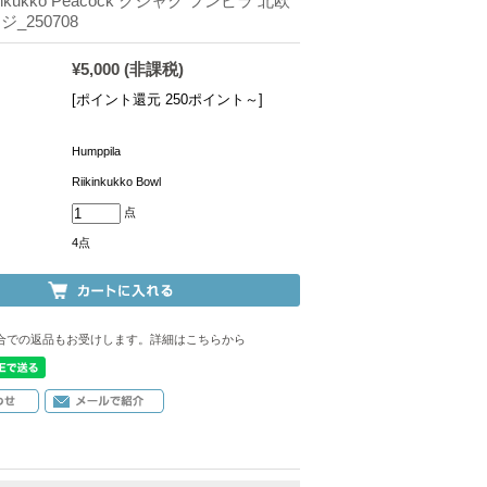
kinkukko Peacock クジャク フンピラ 北欧
_250708
¥5,000
(非課税)
[ポイント還元 250ポイント～]
Humppila
Riikinkukko Bowl
点
4点
合での返品もお受けします。詳細はこちらから