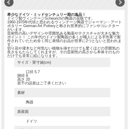
希少なドイツ・ミッドセンチュリー期の逸品！
ドイツ製ヴィンテージScheurichの陶器の花瓶です。
1960-1970年代頃と思われるヴィンテージ陶器でジャーマン・アート
ポタリー German Art Potteryと称され世界的にファンやコレクター
がいます。
芸術性の高いデザインや雰囲気ある釉薬やテクスチャが大きな魅力
ポイント！ この年代のドイツ製陶器の多くが職人による手作業で製
作されていたため全く同じ表情のお品が世界に2つとないと思われま
す。
切り花や灌木など何気ない植物を挿すだけでも驚くほどの雰囲気の
良さをもたらしてくれますが、その芸術性の高さから本体そのもの
だけでも非常に絵になります。
サイズ・実寸値(cm)
口径 5.7
胴径 8
高さ 20
若干の誤差はご了承ください
素材
陶器
原産国
ドイツ