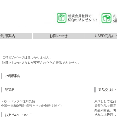
ご利用案内
お問い合せ
USED商品に
返品につ
払いについて
配送について
ご指定のページは見つかりません。
削除されたかＵＲＬが変更されたため表示できません。
ご利用案内
配送料
返品交換に
・ゆうパックor佐川急便
原則として返品
全国一律800円(沖縄県とその他離島を除く)
等類似品を用意
商品到着後、3
お支払いについて
それ以上経過し