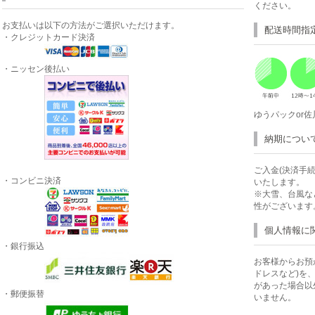
ください。
お支払いは以下の方法がご選択いただけます。
配送時間指
・クレジットカード決済
・ニッセン後払い
ゆうパックor
納期につい
ご入金(決済手
・コンビニ決済
いたします。
※大雪、台風な
性がございます
個人情報に
・銀行振込
お客様からお預
ドレスなど)を
があった場合以
・郵便振替
いません。