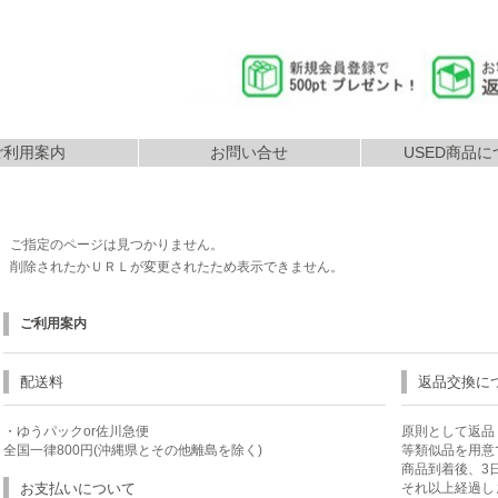
ご利用案内
お問い合せ
USED商品に
返品につ
払いについて
配送について
ご指定のページは見つかりません。
削除されたかＵＲＬが変更されたため表示できません。
ご利用案内
配送料
返品交換に
・ゆうパックor佐川急便
原則として返品
全国一律800円(沖縄県とその他離島を除く)
等類似品を用意
商品到着後、3
お支払いについて
それ以上経過し