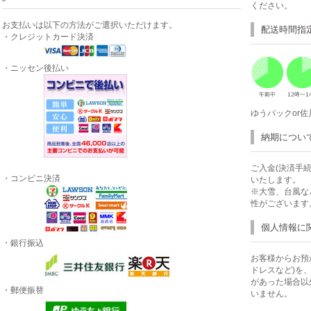
ください。
お支払いは以下の方法がご選択いただけます。
配送時間指
・クレジットカード決済
・ニッセン後払い
ゆうパックor
納期につい
ご入金(決済手
・コンビニ決済
いたします。
※大雪、台風な
性がございます
個人情報に
・銀行振込
お客様からお預
ドレスなど)を
があった場合以
・郵便振替
いません。